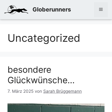
Zum
Globerunners
Inhalt
Men
springen
Uncategorized
besondere
Glückwünsche…
7. März 2025
von
Sarah Brüggemann