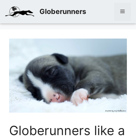
Zum
Globerunners
Inhalt
Men
springen
Globerunners like a