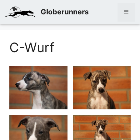
Zum
Globerunners
Inhalt
Men
springen
C-Wurf